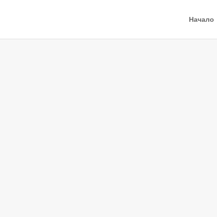
Начало
Соеви 
етерич
масла
Соевите свещи (или 