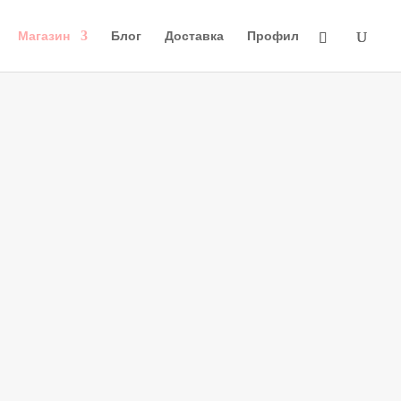
Магазин
Блог
Доставка
Профил
свещи с
ни
свещи от растителен